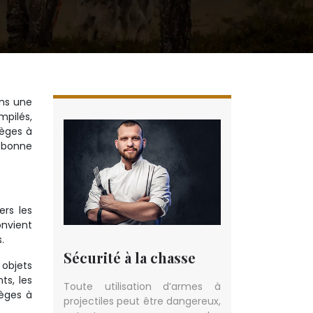
ans une
mpilés,
ièges à
a bonne
ers les
onvient
.
Sécurité à la chasse
 objets
ts, les
Toute utilisation d’armes à
ièges à
projectiles peut être dangereux,