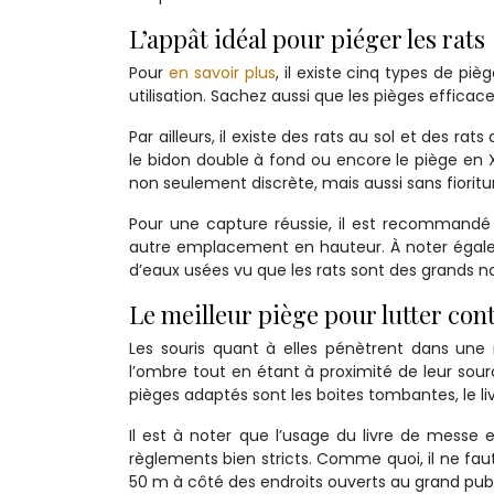
L’appât idéal pour piéger les rats
Pour
en savoir plus
, il existe cinq types de piè
utilisation. Sachez aussi que les pièges efficac
Par ailleurs, il existe des rats au sol et des r
le bidon double à fond ou encore le piège en X
non seulement discrète, mais aussi sans fioritu
Pour une capture réussie, il est recommandé 
autre emplacement en hauteur. À noter égalem
d’eaux usées vu que les rats sont des grands n
Le meilleur piège pour lutter cont
Les souris quant à elles pénètrent dans une m
l’ombre tout en étant à proximité de leur sourc
pièges adaptés sont les boites tombantes, le l
Il est à noter que l’usage du livre de messe 
règlements bien stricts. Comme quoi, il ne faut
50 m à côté des endroits ouverts au grand publ