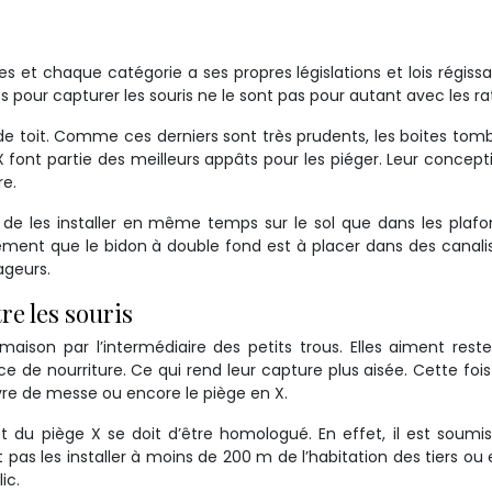
ges et chaque catégorie a ses propres législations et lois régissa
es pour capturer les souris ne le sont pas pour autant avec les ra
ats de toit. Comme ces derniers sont très prudents, les boites tom
 font partie des meilleurs appâts pour les piéger. Leur concept
re.
de les installer en même temps sur le sol que dans les plaf
ent que le bidon à double fond est à placer dans des canali
ageurs.
re les souris
aison par l’intermédiaire des petits trous. Elles aiment rest
e de nourriture. Ce qui rend leur capture plus aisée. Cette fois-
ivre de messe ou encore le piège en X.
et du piège X se doit d’être homologué. En effet, il est soumi
 pas les installer à moins de 200 m de l’habitation des tiers ou
ic.