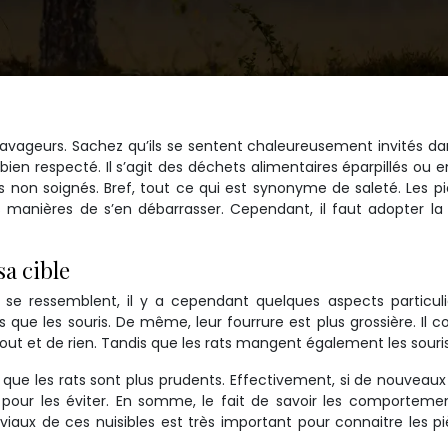
ravageurs. Sachez qu’ils se sentent chaleureusement invités d
bien respecté. Il s’agit des déchets alimentaires éparpillés ou e
s non soignés. Bref, tout ce qui est synonyme de saleté. Les p
es manières de s’en débarrasser. Cependant, il faut adopter l
a cible
s se ressemblent, il y a cependant quelques aspects particuli
ros que les souris. De même, leur fourrure est plus grossière. Il c
ut et de rien. Tandis que les rats mangent également les souris
s que les rats sont plus prudents. Effectivement, si de nouveaux
t pour les éviter. En somme, le fait de savoir les comportemen
viaux de ces nuisibles est très important pour connaitre les p